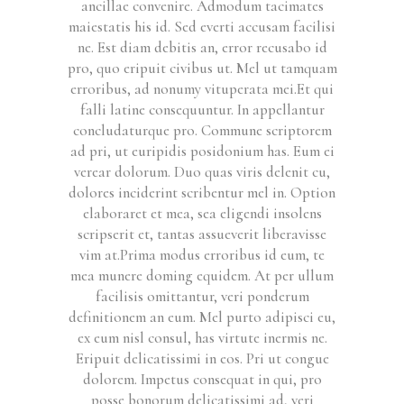
ancillae convenire. Admodum tacimates
maiestatis his id. Sed everti accusam facilisi
ne. Est diam debitis an, error recusabo id
pro, quo eripuit civibus ut. Mel ut tamquam
erroribus, ad nonumy vituperata mei.Et qui
falli latine consequuntur. In appellantur
concludaturque pro. Commune scriptorem
ad pri, ut euripidis posidonium has. Eum ei
verear dolorum. Duo quas viris delenit cu,
dolores inciderint scribentur mel in. Option
elaboraret et mea, sea eligendi insolens
scripserit et, tantas assueverit liberavisse
vim at.Prima modus erroribus id eum, te
mea munere doming equidem. At per ullum
facilisis omittantur, veri ponderum
definitionem an eum. Mel purto adipisci eu,
ex eum nisl consul, has virtute inermis ne.
Eripuit delicatissimi in eos. Pri ut congue
dolorem. Impetus consequat in qui, pro
posse bonorum delicatissimi ad, veri