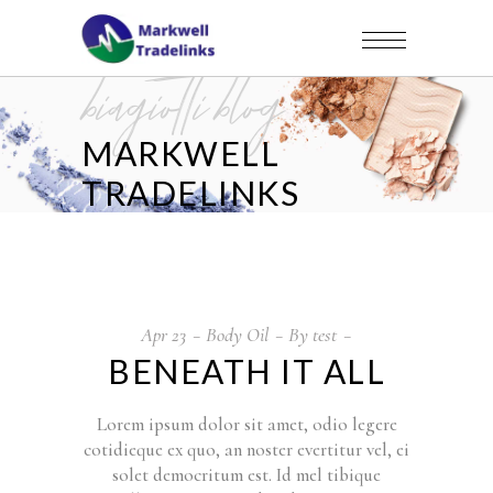
biagiotti blog
MARKWELL
TRADELINKS
Apr
23
Body Oil
By
test
BENEATH IT ALL
Lorem ipsum dolor sit amet, odio legere
cotidieque ex quo, an noster evertitur vel, ei
solet democritum est. Id mel tibique