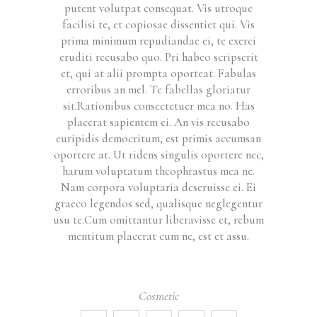
putent volutpat consequat. Vis utroque
facilisi te, et copiosae dissentiet qui. Vis
prima minimum repudiandae ei, te exerci
eruditi recusabo quo. Pri habeo scripserit
et, qui at alii prompta oporteat. Fabulas
erroribus an mel. Te fabellas gloriatur
sit.Rationibus consectetuer mea no. Has
placerat sapientem ei. An vis recusabo
euripidis democritum, est primis accumsan
oportere at. Ut ridens singulis oportere nec,
harum voluptatum theophrastus mea ne.
Nam corpora voluptaria deseruisse ei. Ei
graeco legendos sed, qualisque neglegentur
usu te.Cum omittantur liberavisse et, rebum
mentitum placerat cum ne, est et assu.
Cosmetic