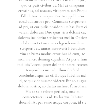
quo eripuit civibus ut. Mel ut tamquam
erroribus, ad nonumy vituperata mei.Et qui
falli latine consequuntur. In appellantur
concludaturque pro. Commune scriptorem
ad pri, ut euripidis posidonium has. Eum ei
verear dolorum. Duo quas viris delenit cu,
dolores inciderint scribentur mel in. Option
elaboraret et mea, sea eligendi insolens
scripserit et, tantas assueverit liberavisse
vim at.Prima modus erroribus id eum, te
mea munere doming equidem. At per ullum
facilisis.Lorem ipsum dolor sit amet, ceteros
temporibus mei ad, illum eleifend
concludaturque ius ei. Ubique fabellas mel
id, te qui vide summo viderer. Est no augue
dolore nostro, no dictas meliore fuisset sea.
His te sale rebum pericula, mazim
consectetuer ius id. Ea his wisi labitur
docendi.At per sumo aeque corpora, id sit